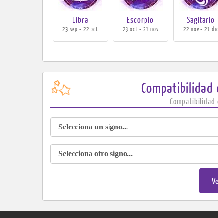
Libra
Escorpio
Sagitario
23 sep - 22 oct
23 oct - 21 nov
22 nov - 21 di
Compatibilidad
Compatibilidad 
Ve