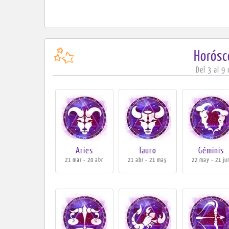
Horós
Del 3 al 9
Aries
Tauro
Géminis
21 mar - 20 abr
21 abr - 21 may
22 may - 21 ju