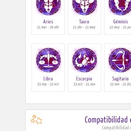
Aries
Tauro
Géminis
21 mar - 20 abr
21 abr - 21 may
22 may - 21 ju
Libra
Escorpio
Sagitario
23 sep - 22 oct
23 oct - 21 nov
22 nov - 21 di
Compatibilidad
Compatibilidad 