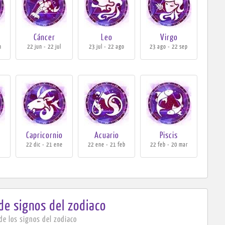
Cáncer
Leo
Virgo
n
22 jun - 22 jul
23 jul - 22 ago
23 ago - 22 sep
Capricornio
Acuario
Piscis
c
22 dic - 21 ene
22 ene - 21 feb
22 feb - 20 mar
 de
signos del zodiaco
de los signos del zodiaco