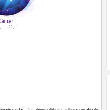
Cáncer
jun - 22 jul
eporte con los niños, alguna salida al aire libre y con algo de