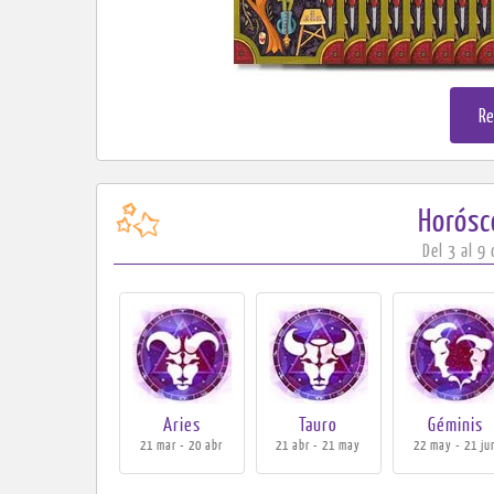
Re
Horós
Del 3 al 9
Aries
Tauro
Géminis
21 mar - 20 abr
21 abr - 21 may
22 may - 21 ju