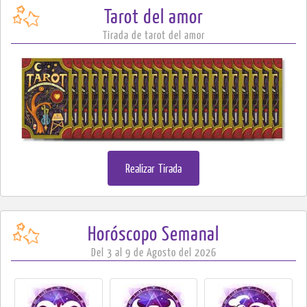
Tarot
del amor
Tirada de tarot del amor
Realizar Tirada
Horóscopo
Semanal
Del 3 al 9 de Agosto del 2026