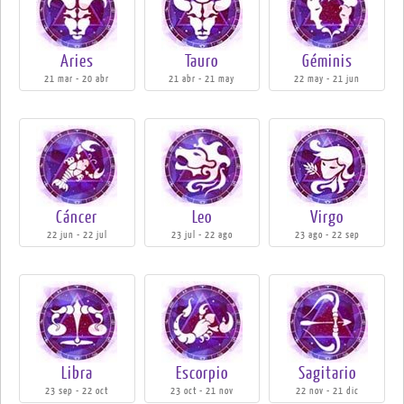
Aries
Tauro
Géminis
21 mar - 20 abr
21 abr - 21 may
22 may - 21 jun
Cáncer
Leo
Virgo
22 jun - 22 jul
23 jul - 22 ago
23 ago - 22 sep
Libra
Escorpio
Sagitario
23 sep - 22 oct
23 oct - 21 nov
22 nov - 21 dic